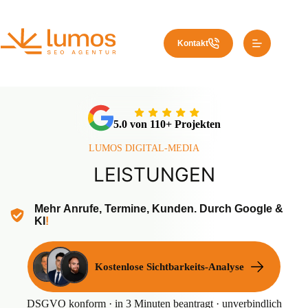
Zum
Inhalt
springen
Kontakt
5.0 von 110+ Projekten
LUMOS DIGITAL-MEDIA
LEISTUNGEN
Mehr
Anrufe, Termine, Kunden. Durch Google &
KI
!
Kostenlose Sichtbarkeits-Analyse
DSGVO konform · in 3 Minuten beantragt · unverbindlich