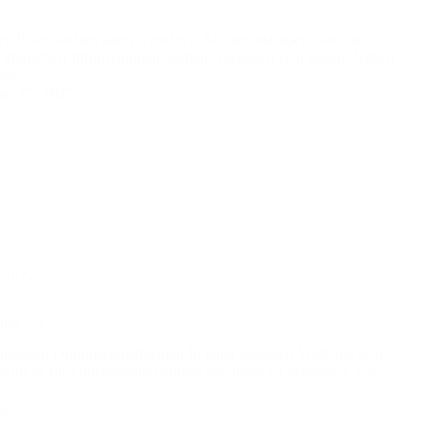
n?
all auftauchen kann – und wie Sie herausfinden, wo Sie
 Menschen Informationen suchen, verändert sich rasant. Neben
pielen…
r 25, 2025
,
SEO
und Co
tigsten Optimierungsformen In einer digitalen Welt, die sich
, wird es für Unternehmen immer wichtiger zu verstehen, wie
4, 2025