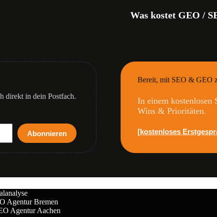
Was kostet GEO / 
Bereit, mit SEO & GEO z
Lokale Projekte:
600–9
KMU (regional):
900–1
 direkt in dein Postfach.
In einem kostenlosen S
Wachstum (regional & übe
Wins & Prioritäten.
E-Commerce & größere St
Enterprise & stark umkä
[kostenloses Erstgespr
Abonnieren
alanalyse
O Agentur Bremen
EO Agentur Aachen