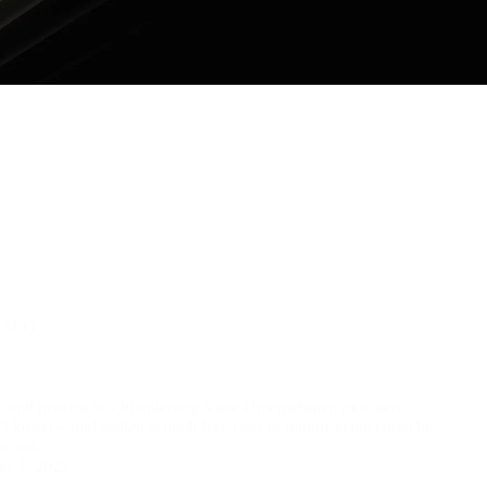
,
SEO
e und praktische Orientierung Viele Unternehmen möchten
kostet – und stellen schnell fest, dass es darauf keine einfache
ufwand…
r 1, 2025