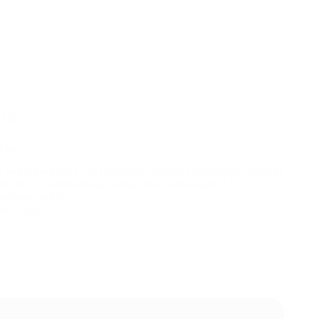
,
SEO
hlen
 worauf kommt es an Generative Engine Optimization braucht
he SEO. Statt Rankings stehen hier Sichtbarkeit in KI-
uordnung und die…
r 1, 2025