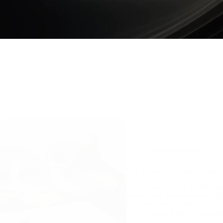
Digitalmarketing
,
GEO
Was kostet eine Optimierung
Was kostet SEO? Eine ehrlich
wissen, was professionelle SEO 
Pauschalantwort gibt. Der A
Moritz Kleff
Dezembe