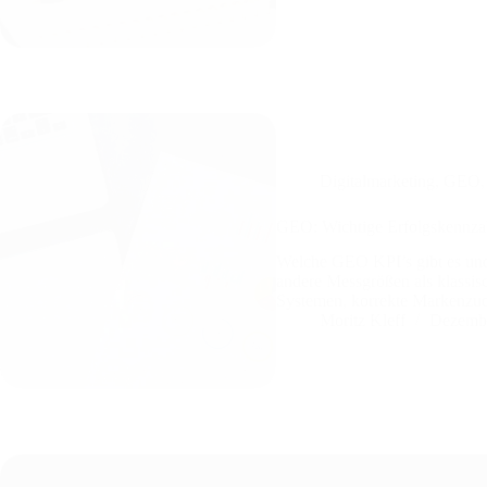
Digitalmarketing
,
GEO
GEO: Wichtige Erfolgskennza
Welche GEO KPI’s gibt es und
andere Messgrößen als klassisc
Systemen, korrekte Marken­z
Moritz Kleff
Dezembe