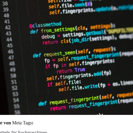
le von
Meta Tags
:
ntiteln für Suchmaschinen