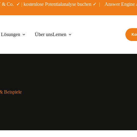
PT & Co. ✓ |
kostenlose Potentialanalyse buchen
✓ | Answer Engine A
Lösungen
Über uns
Lernen
Ko
& Beispiele