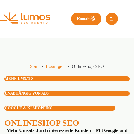
Zum
Inhalt
springen
Onlineshop SEO
Kontakt
Start
Lösungen
Onlineshop SEO
MEHR UMSATZ
UNABHÄNGIG VON ADS
GOOGLE & KI SHOPPING
ONLINESHOP SEO
Mehr Umsatz durch interessierte Kunden – Mit Google und