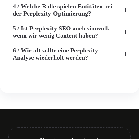
Entitäten
4 / Welche Rolle spielen Entitäten bei
konsistente Informationen
der Perplexity-Optimierung?
5 / Ist Perplexity SEO auch sinnvoll,
wie gut Perplexity versteht, wer
wenn wir wenig Content haben?
Sie sind, welche Expertise Sie haben und wo Sie
relevant sind
6 / Wie oft sollte eine Perplexity-
klar
Analyse wiederholt werden?
strukturierten und eindeutigen Informationen
vierteljährliche Audits